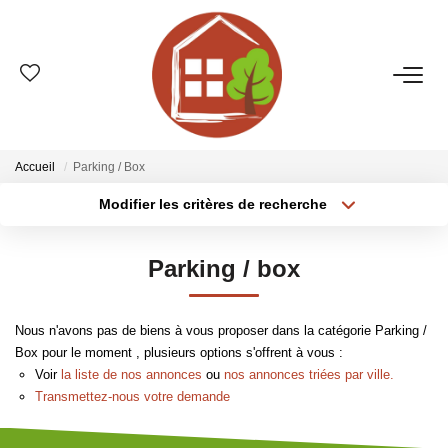
VENTES
ESTIMATION
Accueil
Parking / Box
Modifier les critères de recherche
Type de transaction
Localisation
LOCATIONS
Acheter
Localisation
Parking / box
Type de bien
GESTION
Sélectionnez...
Surface min
Nous n'avons pas de biens à vous proposer dans la catégorie Parking /
Plus de critères
Budget max
LE GROUPE
Box pour le moment , plusieurs options s'offrent à vous :
Voir
la liste de nos annonces
ou
nos annonces triées par ville.
Créer une alerte
Qui Sommes-Nous ?
Transmettez-nous votre demande
Nos Agences