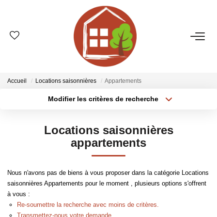
VENTES
ESTIMATION
Accueil
Locations saisonnières
Appartements
Modifier les critères de recherche
Type de transaction
Localisation
LOCATIONS
Acheter
Localisation
Locations saisonnières
Type de bien
GESTION
Sélectionnez...
Surface min
appartements
Plus de critères
Budget max
LE GROUPE
Nous n'avons pas de biens à vous proposer dans la catégorie Locations
saisonnières Appartements pour le moment , plusieurs options s'offrent
Créer une alerte
Qui Sommes-Nous ?
à vous :
Nos Agences
Re-soumettre la recherche avec moins de critères.
Transmettez-nous votre demande