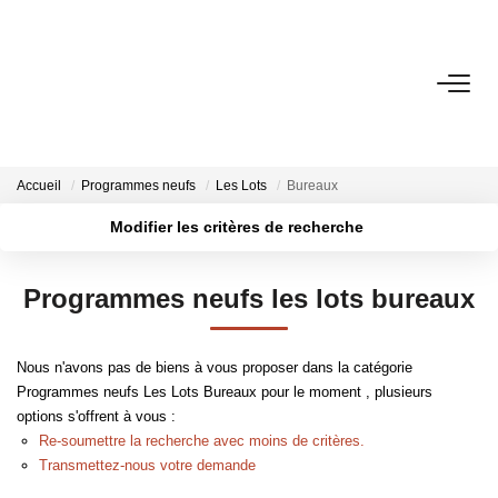
VENTES
ESTIMATION
Accueil
Programmes neufs
Les Lots
Bureaux
Modifier les critères de recherche
LOCATIONS
Localisation
Type de transaction
Surface min
Programmes neufs les lots bureaux
Type de bien
GESTION
Plus de critères
Budget max
Nous n'avons pas de biens à vous proposer dans la catégorie
LE GROUPE
Créer une alerte
Programmes neufs Les Lots Bureaux pour le moment , plusieurs
options s'offrent à vous :
Qui Sommes-Nous ?
Re-soumettre la recherche avec moins de critères.
Nos Agences
Transmettez-nous votre demande
Notre Équipe