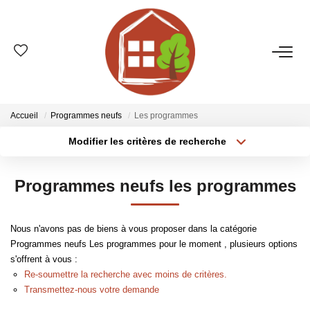
VENTES
ESTIMATION
Accueil
Programmes neufs
Les programmes
Modifier les critères de recherche
Type de transaction
Localisation
LOCATIONS
Acheter
Localisation
Programmes neufs les programmes
Type de bien
GESTION
Sélectionnez...
Surface min
Nous n'avons pas de biens à vous proposer dans la catégorie
Plus de critères
Budget max
LE GROUPE
Programmes neufs Les programmes pour le moment , plusieurs options
s'offrent à vous :
Créer une alerte
Qui Sommes-Nous ?
Re-soumettre la recherche avec moins de critères.
Transmettez-nous votre demande
Nos Agences