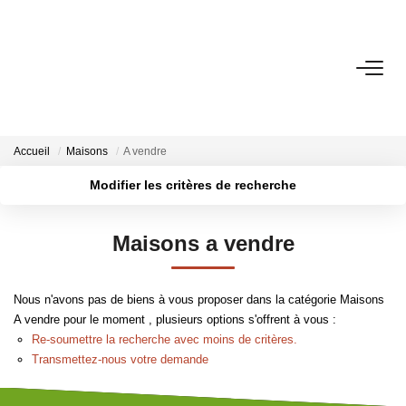
VENTES
ESTIMATION
Accueil
Maisons
A vendre
Modifier les critères de recherche
LOCATIONS
Localisation
Type de transaction
Surface min
Maisons a vendre
Type de bien
GESTION
Plus de critères
Budget max
Nous n'avons pas de biens à vous proposer dans la catégorie Maisons
LE GROUPE
Créer une alerte
A vendre pour le moment , plusieurs options s'offrent à vous :
Re-soumettre la recherche avec moins de critères.
Qui Sommes-Nous ?
Transmettez-nous votre demande
Nos Agences
Notre Équipe