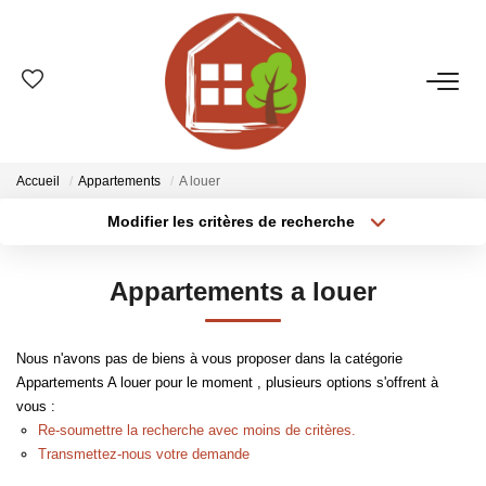
VENTES
ESTIMATION
Accueil
Appartements
A louer
Modifier les critères de recherche
Type de transaction
Localisation
LOCATIONS
Acheter
Localisation
Appartements a louer
Type de bien
GESTION
Sélectionnez...
Surface min
Nous n'avons pas de biens à vous proposer dans la catégorie
Plus de critères
Budget max
LE GROUPE
Appartements A louer pour le moment , plusieurs options s'offrent à
vous :
Créer une alerte
Qui Sommes-Nous ?
Re-soumettre la recherche avec moins de critères.
Transmettez-nous votre demande
Nos Agences