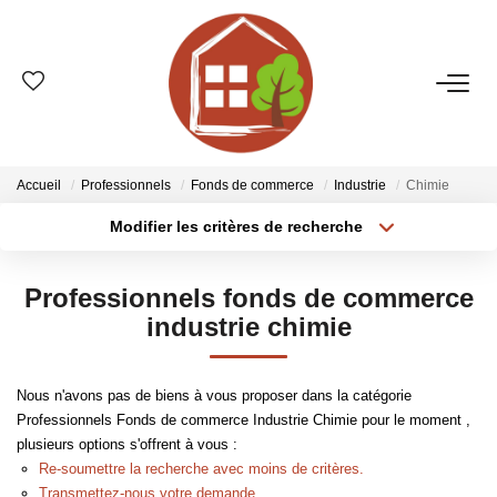
VENTES
ESTIMATION
Accueil
Professionnels
Fonds de commerce
Industrie
Chimie
Modifier les critères de recherche
Type de transaction
Localisation
LOCATIONS
Acheter
Localisation
Professionnels fonds de commerce
Type de bien
GESTION
Sélectionnez...
Surface min
industrie chimie
Plus de critères
Budget max
LE GROUPE
Nous n'avons pas de biens à vous proposer dans la catégorie
Professionnels Fonds de commerce Industrie Chimie pour le moment ,
Créer une alerte
Qui Sommes-Nous ?
plusieurs options s'offrent à vous :
Nos Agences
Re-soumettre la recherche avec moins de critères.
Transmettez-nous votre demande