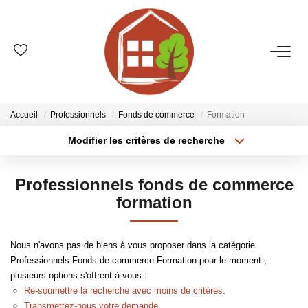
VENTES
ESTIMATION
Accueil
Professionnels
Fonds de commerce
Formation
Modifier les critères de recherche
Type de transaction
Localisation
LOCATIONS
Acheter
Localisation
Professionnels fonds de commerce
Type de bien
GESTION
Sélectionnez...
Surface min
formation
Plus de critères
Budget max
LE GROUPE
Nous n'avons pas de biens à vous proposer dans la catégorie
Professionnels Fonds de commerce Formation pour le moment ,
Créer une alerte
Qui Sommes-Nous ?
plusieurs options s'offrent à vous :
Nos Agences
Re-soumettre la recherche avec moins de critères.
Transmettez-nous votre demande