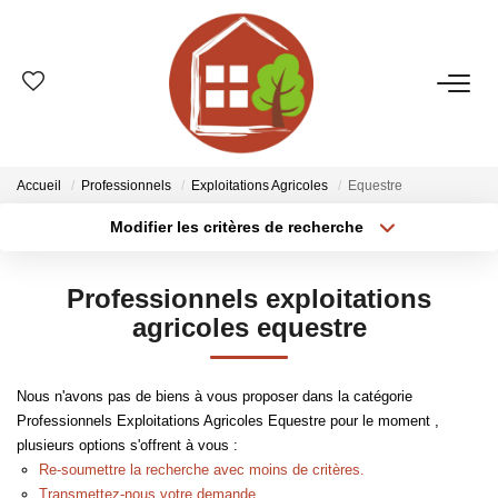
VENTES
ESTIMATION
Accueil
Professionnels
Exploitations Agricoles
Equestre
Modifier les critères de recherche
Type de transaction
Localisation
LOCATIONS
Acheter
Localisation
Professionnels exploitations
Type de bien
GESTION
Sélectionnez...
Surface min
agricoles equestre
Plus de critères
Budget max
LE GROUPE
Nous n'avons pas de biens à vous proposer dans la catégorie
Professionnels Exploitations Agricoles Equestre pour le moment ,
Créer une alerte
Qui Sommes-Nous ?
plusieurs options s'offrent à vous :
Nos Agences
Re-soumettre la recherche avec moins de critères.
Transmettez-nous votre demande