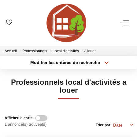
VENTES
ESTIMATION
Accueil
Professionnels
Local d'activités
A louer
Modifier les critères de recherche
Type de transaction
Localisation
LOCATIONS
Acheter
Localisation
Professionnels local d'activités a
Type de bien
GESTION
Sélectionnez...
Surface min
louer
Plus de critères
Budget max
LE GROUPE
Créer une alerte
Afficher la carte
Qui Sommes-Nous ?
1 annonce(s) trouvée(s)
Trier par
Nos Agences