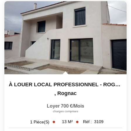
Notre Équipe
Nos Actualités
Avis Clients
Contact
À LOUER LOCAL PROFESSIONNEL - ROGNAC
,
Rognac
Loyer 700 €/mois
charges comprises
13
M²
Réf :
3109
1
Pièce(s)