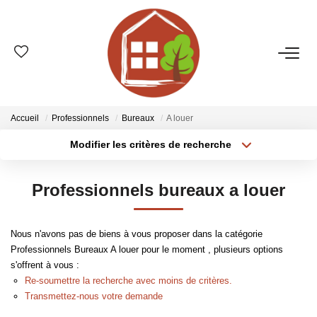
VENTES
ESTIMATION
Accueil
Professionnels
Bureaux
A louer
Modifier les critères de recherche
Type de transaction
Localisation
LOCATIONS
Acheter
Localisation
Professionnels bureaux a louer
Type de bien
GESTION
Sélectionnez...
Surface min
Nous n'avons pas de biens à vous proposer dans la catégorie
Plus de critères
Budget max
LE GROUPE
Professionnels Bureaux A louer pour le moment , plusieurs options
s'offrent à vous :
Créer une alerte
Qui Sommes-Nous ?
Re-soumettre la recherche avec moins de critères.
Transmettez-nous votre demande
Nos Agences