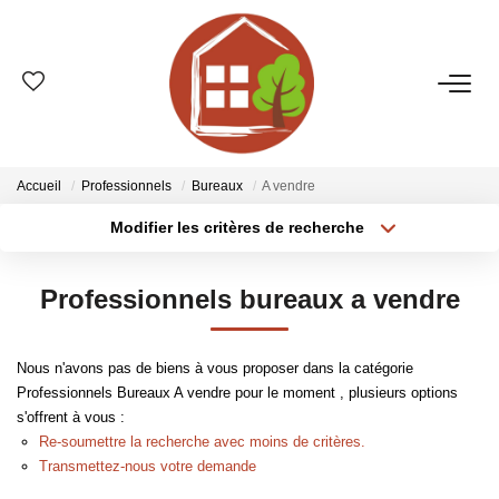
VENTES
ESTIMATION
Accueil
Professionnels
Bureaux
A vendre
Modifier les critères de recherche
Type de transaction
Localisation
LOCATIONS
Acheter
Localisation
Professionnels bureaux a vendre
Type de bien
GESTION
Sélectionnez...
Surface min
Nous n'avons pas de biens à vous proposer dans la catégorie
Plus de critères
Budget max
LE GROUPE
Professionnels Bureaux A vendre pour le moment , plusieurs options
s'offrent à vous :
Créer une alerte
Qui Sommes-Nous ?
Re-soumettre la recherche avec moins de critères.
Transmettez-nous votre demande
Nos Agences