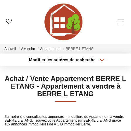
VENTES
ESTIMATION
Accueil
A vendre
Appartement
BERRE L ETANG
Modifier les critères de recherche
Type de transaction
Localisation
LOCATIONS
Acheter
Localisation
Achat / Vente Appartement BERRE L
Type de bien
GESTION
Sélectionnez...
Surface min
ETANG - Appartement a vendre à
BERRE L ETANG
Plus de critères
Budget max
LE GROUPE
Créer une alerte
Qui Sommes-Nous ?
Sur notre site consultez les annonces immobilière de Appartement à vendre
BERRE L ETANG. Trouvez votre Appartement sur BERRE L ETANG grâce
Nos Agences
aux annonces immobilières de A C D Immobilier Berre.