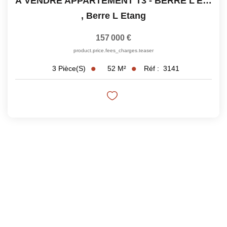
À VENDRE APPARTEMENT T3 - BERRE L'ÉTANG
,
Berre L Etang
157 000 €
product.price.fees_charges.teaser
52
M²
Réf :
3141
3
Pièce(s)