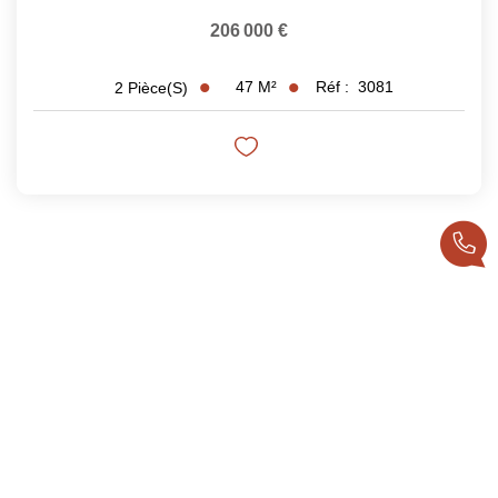
206 000 €
47
M²
Réf :
3081
2
Pièce(s)