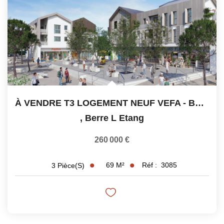
À VENDRE T3 LOGEMENT NEUF VEFA - BERRE L'ETANG
,
Berre L Etang
260 000 €
69
M²
Réf :
3085
3
Pièce(s)